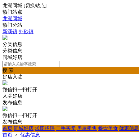
龙湖同城
[
切换站点
]
热门站点
龙湖同城
热门分站
新溪镇
外砂镇
分类信息
分类信息
同城好店
搜 索
好店入驻
微信扫一扫打开
入驻好店
发布信息
微信扫一扫打开
发布信息
首页
同城好店
求职招聘
二手买卖
房屋租售
餐饮美食
优惠信息
首页
>
优惠信息