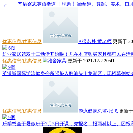
╭┈┈ 辛厝寮志英跆拳道 ┆现购┆ 跆拳道、舞蹈、美术、口才、
优惠信息/优惠信息
A报名处 黄老师
更新于 2021
6图
雄业家居馆双十二动活开始啦！凡在本店购买家具都可以在活动里
优惠信息/优惠信息
雅舍家具
更新于 2021-12-2 20:41
9图
英派斯国际游泳健身会所强势入驻汕头市龙湖区，现招募创始会员
优惠信息/优惠信息
游泳健身总监-张飞
更新于 2
9图
乐学书画于暑假班于7月5日开课，先报名、报两科以上、团报和教