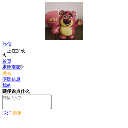
私信
正在加载...
A
首页
发布：1 条
本地商家
发布
便民信息
我的
随便说点什么
取消
确定