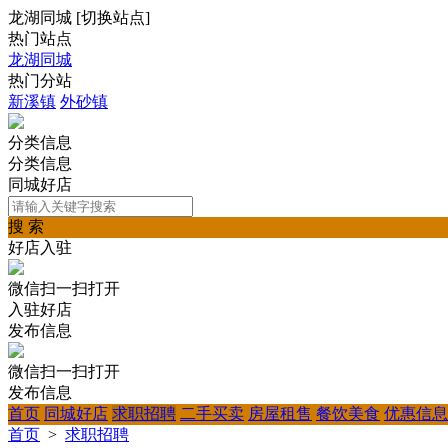
龙湖同城
[
切换站点
]
热门站点
龙湖同城
热门分站
新溪镇
外砂镇
分类信息
分类信息
同城好店
搜 索
好店入驻
微信扫一扫打开
入驻好店
发布信息
微信扫一扫打开
发布信息
首页
同城好店
求职招聘
二手买卖
房屋租售
餐饮美食
优惠信息
首页
>
求职招聘