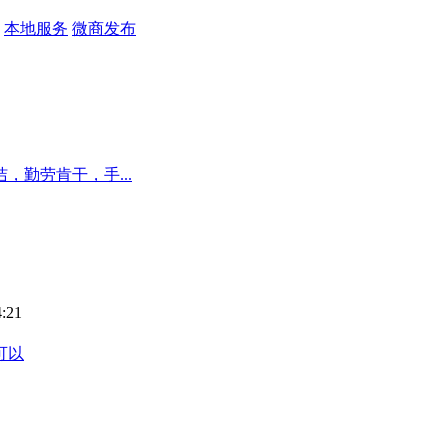
本地服务
微商发布
勤劳肯干，手...
:21
可以