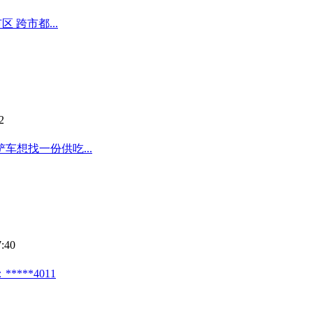
 跨市都...
2
车想找一份供吃...
:40
**4011