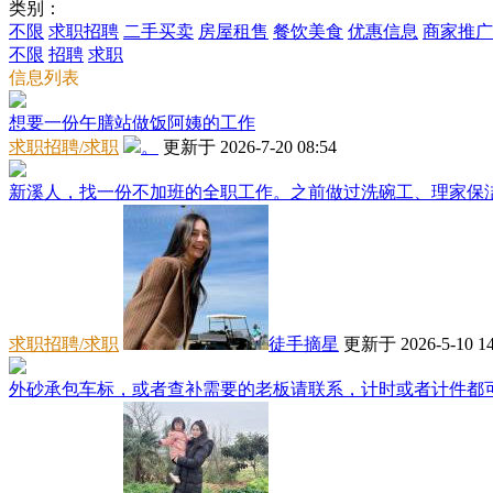
类别：
不限
求职招聘
二手买卖
房屋租售
餐饮美食
优惠信息
商家推广
不限
招聘
求职
信息列表
想要一份午膳站做饭阿姨的工作
求职招聘/求职
。
更新于 2026-7-20 08:54
新溪人，找一份不加班的全职工作。之前做过洗碗工、理家保洁，
求职招聘/求职
徒手摘星
更新于 2026-5-10 14
外砂承包车标，或者查补需要的老板请联系，计时或者计件都